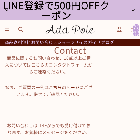
LINE登録で500円OFFク
LINE登録で500円OFFク
ーポン
ーポン
カー
ト内
の合
計ア
イテ
ム
商品
送料無料
お問い合わせ
ショーツサイズガイド
ブログ
数:
Contact
0
商品に関するお問い合わせ、10点以上ご購
入についてはこちらのコンタクトフォームか
らご連絡ください。
なお、ご質問の一例は
こちらのページ
にござ
います。併せてご確認ください。
お問い合わせはLINEからでも受け付けてお
ります。お気軽にメッセージをください。